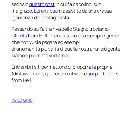
segnalo
questo post
in cui fa capolino, suo
malgrado,
Lorem ipsum
assistito da una crassa
ignoranza del protagonista.
Passando sull’altra riva dello Stagno troviamo
Clients from Hell
, in cui ci sono più esempi di gente
che non vuole pagare ed esempi
di un’umanità più varia di quella nostrana: più gente
siamo e più matti vediamo.
Entrambi i siti permettono di proporre le proprie
(dis)avventure,
qui
per amo il web e
qui
per Clients
from Hell.
24/03/2012