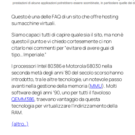
Questo è una delle FAQ di un sito che offre hosting
su macchine virtuali.
Siamo capaci tutti di capire quale sia il sito, ma non è
questo il punto e vi chiedo cortesemente ci non
citarlo nei commenti per “evitare di avere guai di
tipo… Imperiale.”
I processori Intel 80386 e Motorola 68030 nella
seconda metà degli anni ’80 del secolo scorso hanno
introdotto, tra le altre tecnologie, un notevole passo
avanti nella gestione della memoria (
MMU
). Molti
software degli anni ’90, uno per tutti il favoloso
QEMM386
, traevano vantaggio da questa
tecnologia per
virtualizzare
l’indirizzamento della
RAM.
(altro…)