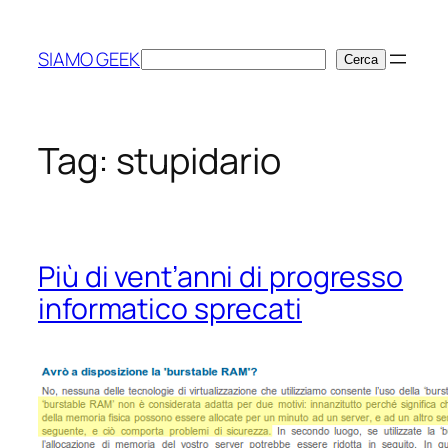
Vai
al
SIAMO GEEK
Cerca
Cerca
contenuto
Tag:
stupidario
Più di vent’anni di progresso
informatico sprecati