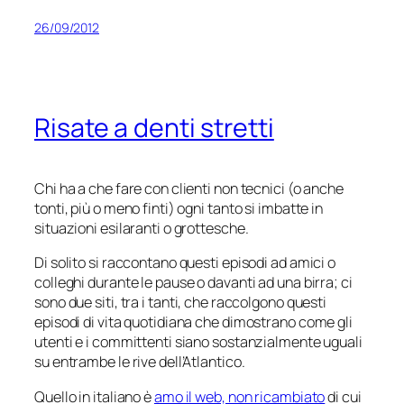
26/09/2012
Risate a denti stretti
Chi ha a che fare con clienti non tecnici (o anche
tonti, più o meno finti) ogni tanto si imbatte in
situazioni esilaranti o grottesche.
Di solito si raccontano questi episodi ad amici o
colleghi durante le pause o davanti ad una birra; ci
sono due siti, tra i tanti, che raccolgono questi
episodi di vita quotidiana che dimostrano come gli
utenti e i committenti siano sostanzialmente uguali
su entrambe le rive dell’Atlantico.
Quello in italiano è
amo il web, non ricambiato
di cui