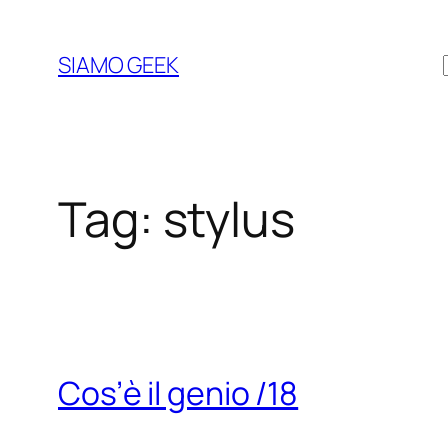
Vai
al
SIAMO GEEK
contenuto
Tag:
stylus
Cos’è il genio /18