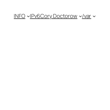
INFO
IPv6
Cory Doctorow
/var