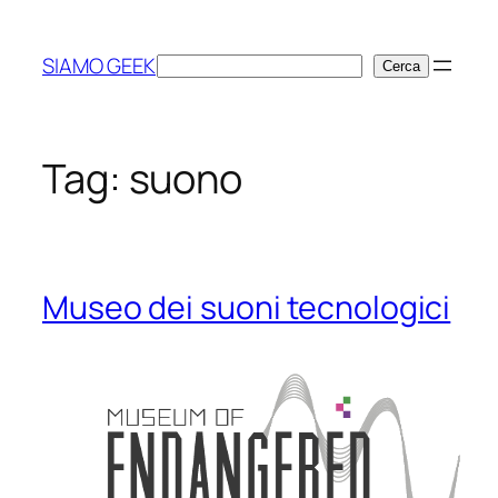
Vai
al
SIAMO GEEK
Cerca
Cerca
contenuto
Tag:
suono
Museo dei suoni tecnologici