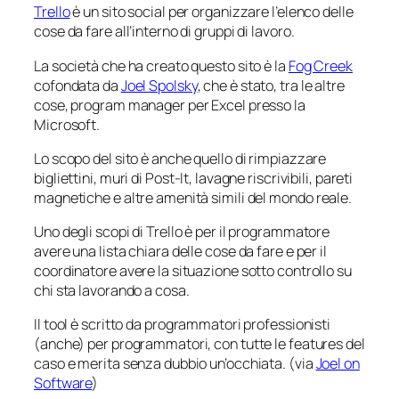
Trello
è un sito
social
per organizzare l’elenco delle
cose da fare all’interno di gruppi di lavoro.
La società che ha creato questo sito è la
Fog Creek
cofondata da
Joel Spolsky
, che è stato, tra le altre
cose, program manager per Excel presso la
Microsoft.
Lo scopo del sito è anche quello di rimpiazzare
bigliettini, muri di Post-It, lavagne riscrivibili, pareti
magnetiche e altre amenità simili del
mondo reale
.
Uno degli scopi di Trello è per il programmatore
avere una lista chiara delle cose da fare e per il
coordinatore avere la situazione sotto controllo su
chi sta lavorando a cosa.
Il tool è scritto da programmatori professionisti
(anche) per programmatori, con tutte le features del
caso e merita senza dubbio un’occhiata. (via
Joel on
Software
)