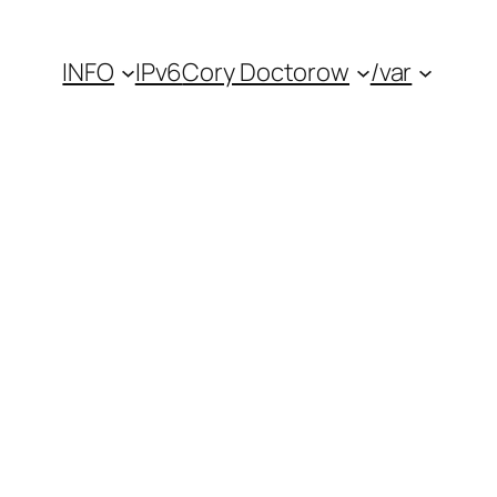
INFO
IPv6
Cory Doctorow
/var