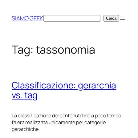
Vai
al
SIAMO GEEK
Cerca
Cerca
contenuto
Tag:
tassonomia
Classificazione: gerarchia
vs. tag
La classificazione dei contenuti fino a poco tempo
fa era realizzata unicamente per categorie
gerarchiche.