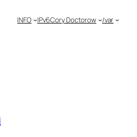
INFO
IPv6
Cory Doctorow
/var
i