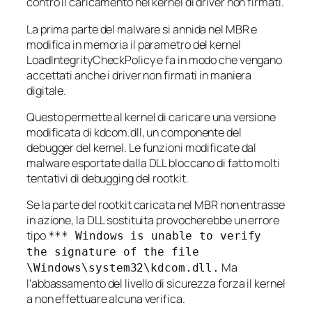
contro il caricamento nel kernel di driver non firmati.
La prima parte del malware si annida nel MBR e
modifica in memoria il parametro del kernel
LoadIntegrityCheckPolicy e fa in modo che vengano
accettati anche i driver non firmati in maniera
digitale.
Questo permette al kernel di caricare una versione
modificata di kdcom.dll, un componente del
debugger del kernel. Le funzioni modificate dal
malware esportate dalla DLL bloccano di fatto molti
tentativi di debugging del rootkit.
Se la parte del rootkit caricata nel MBR non entrasse
in azione, la DLL sostituita provocherebbe un errore
tipo
*** Windows is unable to verify
the signature of the file
Ma
\Windows\system32\kdcom.dll.
l’abbassamento del livello di sicurezza forza il kernel
a non effettuare alcuna verifica.