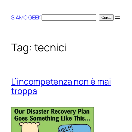
Vai
al
SIAMO GEEK
Cerca
Cerca
contenuto
Tag:
tecnici
L’incompetenza non è mai
troppa