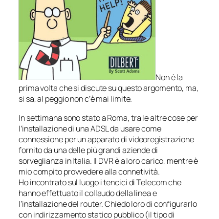
Non è la
prima volta che si discute su questo argomento, ma,
si sa, al peggio non c’è mai limite.
In settimana sono stato a Roma, tra le altre cose per
l’installazione di una ADSL da usare come
connessione per un apparato di videoregistrazione
fornito da una delle più grandi aziende di
sorveglianza in Italia. Il DVR è a loro carico, mentre è
mio compito provvedere alla connetività.
Ho incontrato sul luogo i tencici di Telecom che
hanno effettuato il collaudo della linea e
l’installazione del router. Chiedo loro di configurarlo
con indirizzamento statico pubblico (il tipo di