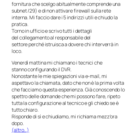
fornitura che scelgo abitualmente comprende una
subnet /29) e di non attivare firewall sulla rete
interna. Mi faccio dare i 5 indirizzi utili e chiudo la
pratica.
Torno in ufficio e scrivo tutti i dettagli
del collegamento al responsabile del
settore perché istruisca a dovere chi interverrà in
loco.
Venerdì mattina mi chiamano i tecnici che
stanno configurando il DVR.
Nonostante le mie spiegazioni via e-mail, mi
aspettavo la chiamata, dato che non è la prima volta
che facciamo questa esperienza. Già conoscendo lo
spettro delle domande che mi possono fare, ripeto
tutta la configurazione al tecnico e gli chiedo se è
tutto chiaro.
Risponde di sì e chiudiamo, mi richiama mezz’ora
dopo.
(altro…)