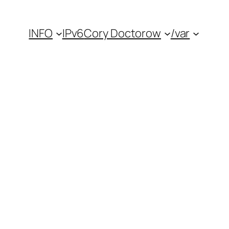
INFO
IPv6
Cory Doctorow
/var