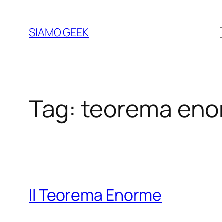
Vai
al
SIAMO GEEK
contenuto
Tag:
teorema en
Il Teorema Enorme