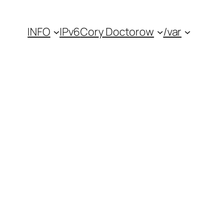
INFO
IPv6
Cory Doctorow
/var