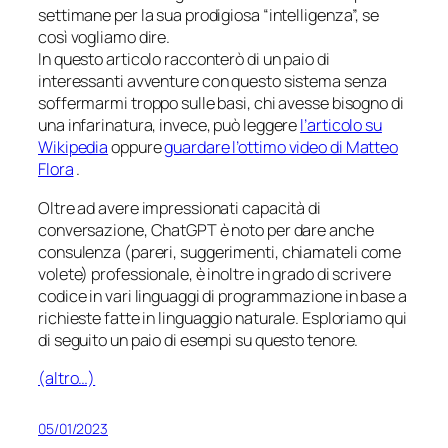
settimane per la sua prodigiosa “intelligenza”, se
così vogliamo dire.
In questo articolo racconterò di un paio di
interessanti
avventure
con questo sistema senza
soffermarmi troppo sulle basi, chi avesse bisogno di
una infarinatura, invece, può leggere
l’articolo su
Wikipedia
oppure
guardare l’ottimo video di Matteo
Flora
.
Oltre ad avere impressionati capacità di
conversazione, ChatGPT è noto per dare anche
consulenza
(pareri, suggerimenti, chiamateli come
volete) professionale, è inoltre in grado di scrivere
codice in vari linguaggi di programmazione in base a
richieste fatte in linguaggio naturale. Esploriamo qui
di seguito un paio di esempi su questo tenore.
(altro…)
05/01/2023