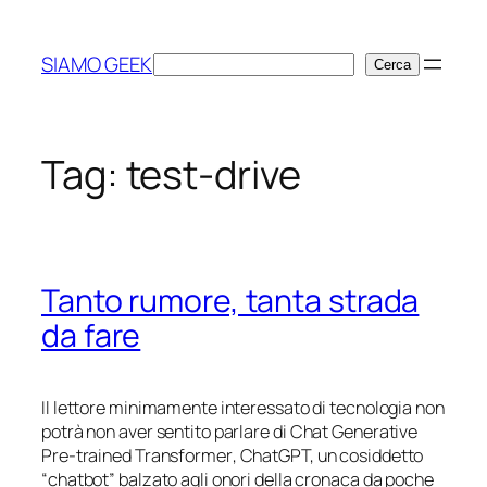
Vai
al
SIAMO GEEK
Cerca
Cerca
contenuto
Tag:
test-drive
Tanto rumore, tanta strada
da fare
Il lettore minimamente interessato di tecnologia non
potrà non aver sentito parlare di
Chat Generative
Pre-trained Transformer
, ChatGPT, un cosiddetto
“chatbot” balzato agli onori della cronaca da poche