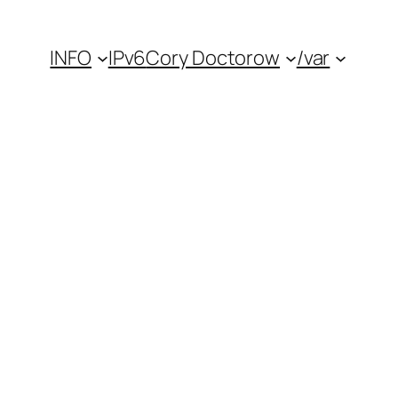
INFO
IPv6
Cory Doctorow
/var