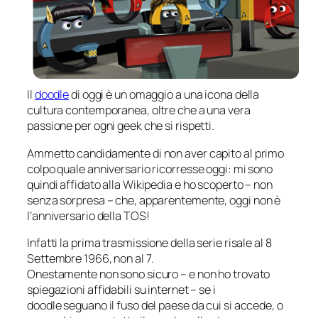
Il
doodle
di oggi è un omaggio a una icona della
cultura contemporanea, oltre che a una vera
passione per ogni geek che si rispetti.
Ammetto candidamente di non aver capito al primo
colpo quale anniversario ricorresse oggi: mi sono
quindi affidato alla Wikipedia e ho scoperto – non
senza sorpresa – che, apparentemente, oggi
non è
l’anniversario della TOS!
Infatti la prima trasmissione della serie risale al 8
Settembre 1966, non al 7.
Onestamente non sono sicuro – e non ho trovato
spiegazioni affidabili su internet – se i
doodle seguano il fuso del paese da cui si accede, o