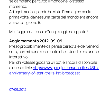
se cambiano per tutto il mondo nello stesso
momento.
Ad ogni modo, quando ho visto l’immagine per la
prima volta, da nessuna parte del mondo era ancora
arrivato il giorno 8.
Mi sfugge qualcosa o Google oggi ha toppato?
Aggiornamento 2012-09-09
Preso probabilmente da paresi cerebrale del venerdì
sera, non mi sono reso conto che il doodle era anche
interattivo.
Per chi volesse
giocarci
un po’, è ancora disponibile
a questo link:
http://www.google.com/doodles/46th-
anniversary-of-star-treks-1st-broadcast
07/09/2012