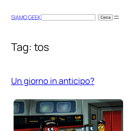
Vai
al
SIAMO GEEK
Cerca
Cerca
contenuto
Tag:
tos
Un giorno in anticipo?