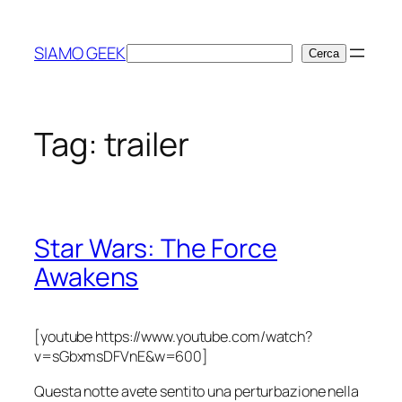
Vai
al
SIAMO GEEK
Cerca
Cerca
contenuto
Tag:
trailer
Star Wars: The Force
Awakens
[youtube https://www.youtube.com/watch?
v=sGbxmsDFVnE&w=600]
Questa notte avete sentito una perturbazione nella