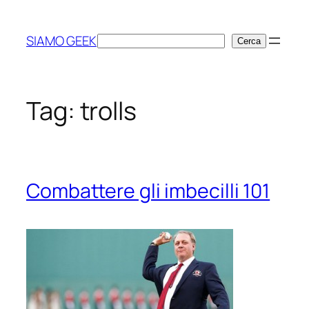
Vai
al
SIAMO GEEK
Cerca
Cerca
contenuto
Tag:
trolls
Combattere gli imbecilli 101