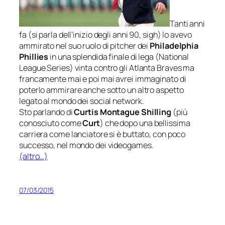
Tanti anni
fa (
si parla dell’inizio degli anni 90, sigh
) lo avevo
ammirato nel suo ruolo di pitcher dei
Philadelphia
Phillies
in una splendida finale di lega (
National
League Series
) vinta contro gli
Atlanta Braves
ma
francamente mai e poi mai avrei immaginato di
poterlo ammirare anche sotto un altro aspetto
legato al mondo dei social network.
Sto parlando di
Curtis Montague Shilling
(più
conosciuto come
Curt
) che dopo una bellissima
carriera come lanciatore si è buttato, con poco
successo, nel mondo dei videogames.
(altro…)
07/03/2015