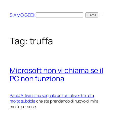
Vai
al
SIAMO GEEK
Cerca
Cerca
contenuto
Tag:
truffa
Microsoft non vi chiama se il
PC non funziona
Paolo Attivissimo segnala un tentativo di truffa
molto subdola
che sta prendendo di nuovo di mira
molte persone.