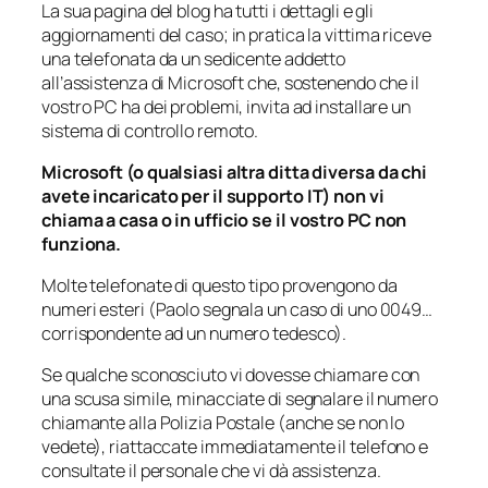
La sua pagina del blog ha tutti i dettagli e gli
aggiornamenti del caso; in pratica la vittima riceve
una telefonata da un sedicente addetto
all’assistenza di Microsoft che, sostenendo che il
vostro PC ha dei problemi, invita ad installare un
sistema di controllo remoto.
Microsoft (o qualsiasi altra ditta diversa da chi
avete incaricato per il supporto IT) non vi
chiama a casa o in ufficio se il vostro PC non
funziona.
Molte telefonate di questo tipo provengono da
numeri esteri (Paolo segnala un caso di uno 0049…
corrispondente ad un numero tedesco).
Se qualche sconosciuto vi dovesse chiamare con
una scusa simile, minacciate di segnalare il numero
chiamante alla Polizia Postale (anche se non lo
vedete), riattaccate immediatamente il telefono e
consultate il personale che vi dà assistenza.