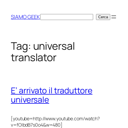
Vai
al
SIAMO GEEK
Cerca
Cerca
contenuto
Tag:
universal
translator
E’ arrivato il traduttore
universale
[youtube=http://www.youtube.com/watch?
v=fOIbdB7s0o4&w=480]