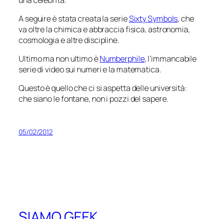
A seguire è stata creata la serie
Sixty Symbols
, che
va oltre la chimica e abbraccia fisica, astronomia,
cosmologia e altre discipline.
Ultimo ma non ultimo è
Numberphile
, l’immancabile
serie di video sui numeri e la matematica.
Questo è quello che ci si aspetta delle università:
che siano le fontane, non i pozzi del sapere.
05/02/2012
SIAMO GEEK