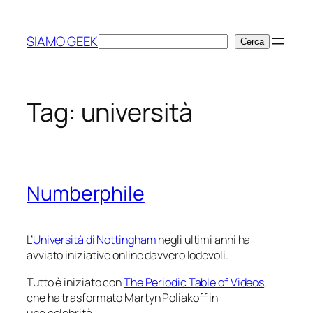
Vai
al
SIAMO GEEK
Cerca
Cerca
contenuto
Tag:
università
Numberphile
L’
Università di Nottingham
negli ultimi anni ha
avviato iniziative online davvero lodevoli.
Tutto è iniziato con
The Periodic Table of Videos
,
che ha trasformato Martyn Poliakoff in
una celebrità.