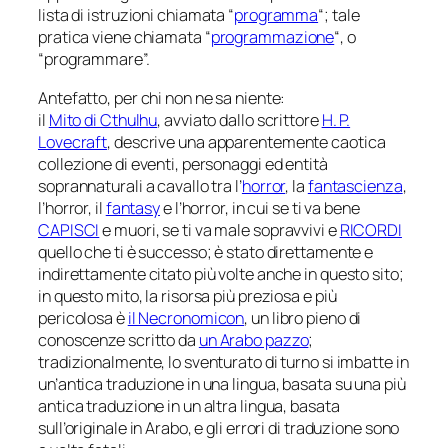
lista di istruzioni chiamata “
programma
“; tale
pratica viene chiamata “
programmazione
“, o
“programmare”.
Antefatto, per chi non ne sa niente:
il
Mito di Cthulhu
, avviato dallo scrittore
H. P.
Lovecraft
, descrive una apparentemente caotica
collezione di eventi, personaggi ed entità
soprannaturali a cavallo tra l’
horror
, la
fantascienza
,
l’horror, il
fantasy
e l’horror, in cui se ti va bene
CAPISCI
e muori, se ti va male sopravvivi e
RICORDI
quello che ti è successo; è stato direttamente e
indirettamente citato più volte anche in questo sito;
in questo mito, la risorsa più preziosa e più
pericolosa è
il Necronomicon
, un libro pieno di
conoscenze scritto da
un Arabo pazzo
;
tradizionalmente, lo sventurato di turno si imbatte in
un’antica traduzione in una lingua, basata su una più
antica traduzione in un altra lingua, basata
sull’originale in Arabo, e gli errori di traduzione sono