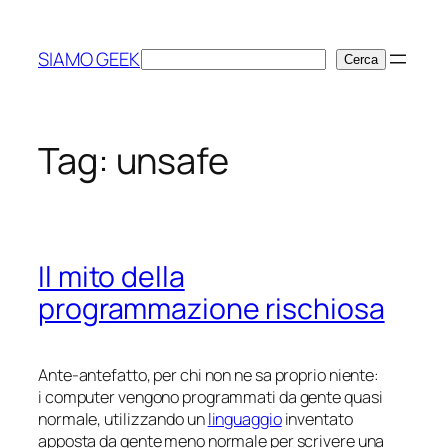
Vai
al
SIAMO GEEK
Cerca
Cerca
contenuto
Tag:
unsafe
Il mito della
programmazione rischiosa
Ante-antefatto, per chi non ne sa proprio niente:
i computer vengono programmati da gente quasi
normale, utilizzando un
linguaggio
inventato
apposta da gente meno normale per scrivere una