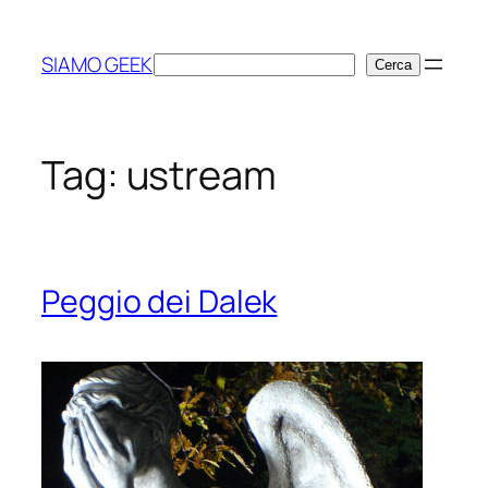
Vai
al
SIAMO GEEK
Cerca
Cerca
contenuto
Tag:
ustream
Peggio dei Dalek