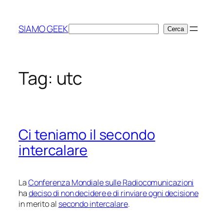
Vai
al
SIAMO GEEK
Cerca
Cerca
contenuto
Tag:
utc
Ci teniamo il secondo
intercalare
La
Conferenza Mondiale sulle Radiocomunicazioni
ha
deciso di non decidere e di rinviare ogni decisione
in merito al
secondo intercalare
.