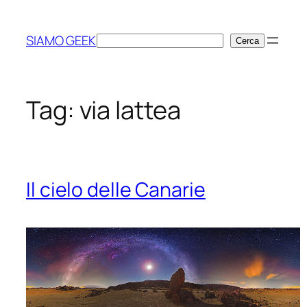
Vai
al
SIAMO GEEK
Cerca
Cerca
contenuto
Tag:
via lattea
Il cielo delle Canarie