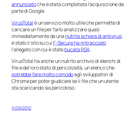
annunciato
che è stata completata l’acquisizione da
parte di Google.
VirusTotal
è un servizio molto utile che permette di
caricare un file per farlo analizzare quasi
immediatamente da una
nutrita schiera di antivirus
;
è stato il sito su cui
F-Secure ha rintracciato
l’allegato con cui è stata
bucata RSA
.
VirusTotal ha anche un nutrito archivio di elenchi di
file e del loro stato di pericolosità, un elenco che
potrebbe fare molto comodo
agli sviluppatori di
Chrome per poter giudicare se il file che un utente
sta scaricando sia pericoloso.
11/09/2012