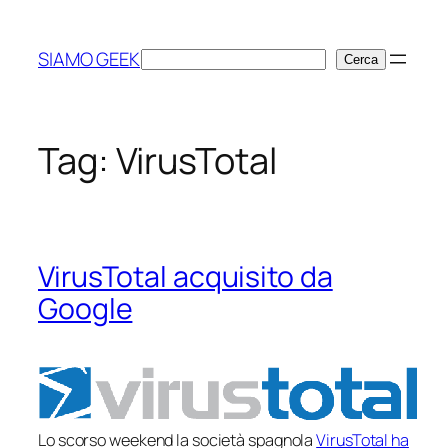
Vai
al
SIAMO GEEK
Cerca
Cerca
contenuto
Tag:
VirusTotal
VirusTotal acquisito da
Google
Lo scorso weekend la società spagnola
VirusTotal ha