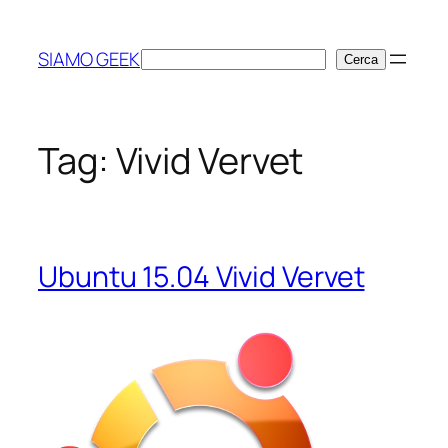
Vai
al
SIAMO GEEK
Cerca
Cerca
contenuto
Tag:
Vivid Vervet
Ubuntu 15.04 Vivid Vervet