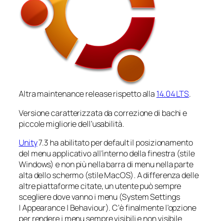
Altra
maintenance release
rispetto alla
14.04 LTS
.
Versione caratterizzata da correzione di bachi e
piccole migliorie dell’usabilità.
Unity
7.3 ha abilitato per default il posizionamento
del menu applicativo all’interno della finestra (stile
Windows) e non più nella barra di menu nella parte
alta dello schermo (stile MacOS). A differenza delle
altre piattaforme citate, un utente può sempre
scegliere dove vanno i menu (System Settings
| Appearance | Behaviour). C’è finalmente l’opzione
per rendere i menu sempre visibili e non visibile