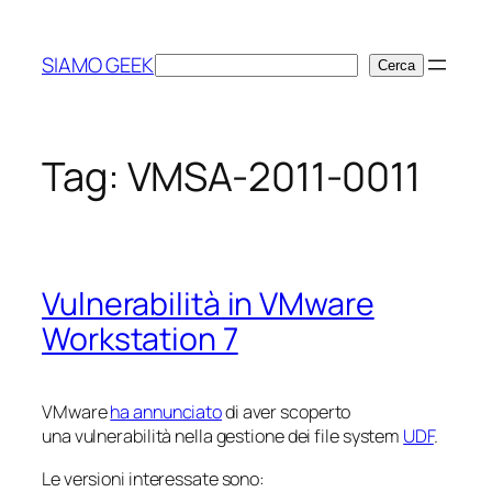
Vai
al
SIAMO GEEK
Cerca
Cerca
contenuto
Tag:
VMSA-2011-0011
Vulnerabilità in VMware
Workstation 7
VMware
ha annunciato
di aver scoperto
una vulnerabilità nella gestione dei file system
UDF
.
Le versioni interessate sono: