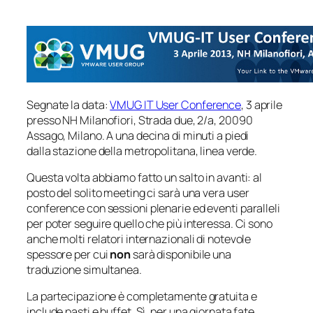
Segnate la data:
VMUG IT User Conference
, 3 aprile
presso NH Milanofiori, Strada due, 2/a, 20090
Assago, Milano. A una decina di minuti a piedi
dalla stazione della metropolitana, linea verde.
Questa volta abbiamo fatto un salto in avanti: al
posto del solito meeting ci sarà una vera
user
conference
con sessioni plenarie ed eventi paralleli
per poter seguire quello che più interessa. Ci sono
anche molti relatori internazionali di notevole
spessore per cui
non
sarà disponibile una
traduzione simultanea.
La partecipazione è completamente gratuita e
include pasti e buffet. Sì, per una giornata fate