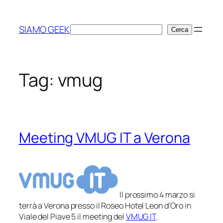
Vai
al
SIAMO GEEK
Cerca
Cerca
contenuto
Tag:
vmug
Meeting VMUG IT a Verona
Il prossimo 4 marzo si
terrà a Verona presso il Roseo Hotel Leon d’Oro in
Viale del Piave 5 il meeting del
VMUG IT
.