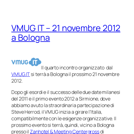
VMUG IT – 21 novembre 2012
a Bologna
Il quarto incontro organizzato dal
VMUG.IT
si terrà a Bologna il prossimo 21 novembre
2012.
Dopo gli esordi e il successo delle due date milanesi
del 2011 e il primo evento 2012 a Sirmione, dove
abbiamo avuto la straordinaria partecipazione di
Steve Herrod, il VMUG inizia a girare l’Italia,
compatibilmente con le esigenze organizzative. Il
prossimo evento si terrà, quindi, vicino a Bologna
presso il
Zanhotel & Meeting Centergross
di