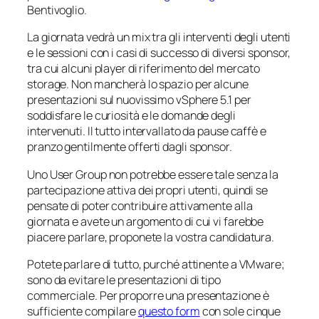
Bentivoglio.
La giornata vedrà un mix tra gli interventi degli utenti
e le sessioni con i casi di successo di diversi sponsor,
tra cui alcuni player di riferimento del mercato
storage. Non mancherà lo spazio per alcune
presentazioni sul nuovissimo vSphere 5.1 per
soddisfare le curiosità e le domande degli
intervenuti. Il tutto intervallato da pause caffè e
pranzo gentilmente offerti dagli sponsor.
Uno User Group non potrebbe essere tale senza la
partecipazione attiva dei propri utenti, quindi se
pensate di poter contribuire attivamente alla
giornata e avete un argomento di cui vi farebbe
piacere parlare, proponete la vostra candidatura.
Potete parlare di tutto, purché attinente a VMware;
sono da evitare le presentazioni di tipo
commerciale. Per proporre una presentazione è
sufficiente compilare
questo form
con sole cinque