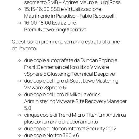
segmento SMB – Andrea Mauro e Luigi Rosa
15:15-16:00 SSD e Virtualizzazione:
Matrimonio in Paradiso – Fabio Rapposelli
16:00-18:00 Estrazione
Premi/Networking/Aperitivo
Questi sono i premi che verranno estratti alla fine
dell’evento:
due copie autografate da Duncan Epping e
Frank Denneman del loro libro
VMware
vSphere 5 Clustering Technical Deepdive
due copie del libro di Scott Lowe
Mastering
VMware vSphere 5
due copie del libro di Mike Laverick
Administering VMware Site Recovery Manager
5.0
cinque copie di Trend Micro Titanium Antivirus
plus con un anno di abbonamento
due copie di Norton Internet Security 2012
due copie Norton 360 v.6