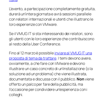
L’evento, a partecipazione completamente gratuita,
durerà un’intera giornata e avrà sessioni parallele
con relatori internazionali e utenti che illustrano le
loro esperienze con VMware.
Se il VMUG IT si sta interessando dei relatori, sono
gli utenti con le loro esperienze che contribuiscono
al resto della User Conference.
Fino al 12 marzo è possibile
inviare al VMUG IT una
proposta di tema da trattare
. I temi devono avere,
ovviamente, a che fare con VMware e devono
illustrare un caso concreto di un’installazione (o la
soluzione ad un problema) che viene illustrata,
documentata e discussa con il pubblico.
Non
viene
offerto un palco per fare della pubblicità, ma
l’occasione per condividere un’esperienza con i
colleghi.