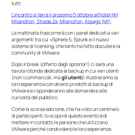
tutti.
L’incontro si terrà il prossimo 5 ottobre all’hotel NH
Milanofiori, Strada 2a, Milanofiori, Assago (MI)
.
La mattinata trascorrerà con i panel dedicati a vari
argomenti tra cui vSphere 5, Splunk e il nuovo
sistema di licensing, che tanto ha fatto discutere la
community di VMware.
Dopo il break (offerto dagli sposnor!) ci sarà una
tavola rotonda dedicata al backup in cui veri utenti
(non i commerciali, ma
gli utenti
) illustreranno la
loro esperienza con diversi prodotti di backup di
VMware e risponderanno alle domande e alle
curiosità del pubblico.
Come la scorsa edizione, che ha visto un centinaio
di partecipanti, lo scopo di questo evento è di
mettere in contatto le persone che utilizzano
VMware perché condividano le loro esperienze.