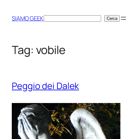
Vai
al
SIAMO GEEK
Cerca
Cerca
contenuto
Tag:
vobile
Peggio dei Dalek