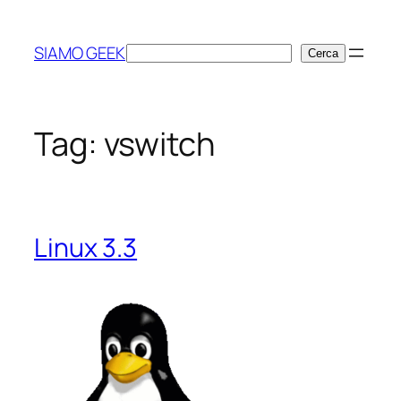
Vai
al
SIAMO GEEK
Cerca
Cerca
contenuto
Tag:
vswitch
Linux 3.3