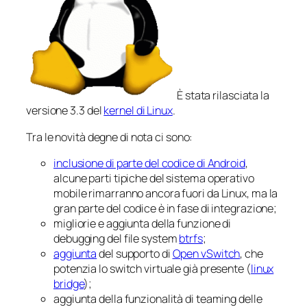
È stata rilasciata la
versione 3.3 del
kernel di Linux
.
Tra le novità degne di nota ci sono:
inclusione di parte del codice di Android
,
alcune parti tipiche del sistema operativo
mobile rimarranno ancora fuori da Linux, ma la
gran parte del codice è in fase di integrazione;
migliorie e aggiunta della funzione di
debugging del file system
btrfs
;
aggiunta
del supporto di
Open vSwitch
, che
potenzia lo switch virtuale già presente (
linux
bridge
);
aggiunta della funzionalità di teaming delle