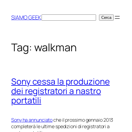
Vai
al
SIAMO GEEK
Cerca
Cerca
contenuto
Tag:
walkman
Sony cessa la produzione
dei registratori a nastro
portatili
Sony ha annunciato
che il prossimo gennaio 2013
completerà le ultime spedizioni di registratori a