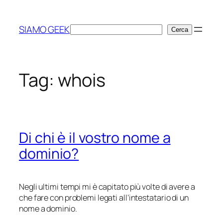
Vai
al
SIAMO GEEK
Cerca
Cerca
contenuto
Tag:
whois
Di chi è il vostro nome a
dominio?
Negli ultimi tempi mi è capitato più volte di avere a
che fare con problemi legati all’intestatario di un
nome a dominio.