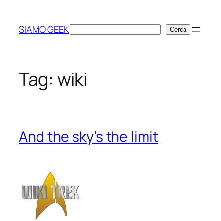
Vai
al
SIAMO GEEK
Cerca
Cerca
contenuto
Tag:
wiki
And the sky’s the limit