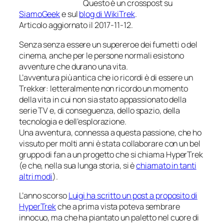
Questo è un crosspost su
SiamoGeek
e sul
blog di WikiTrek
.
Articolo aggiornato il 2017-11-12.
Senza senza essere un supereroe dei fumetti o del
cinema, anche per le persone
normali
esistono
avventure che durano una vita.
L’avventura più antica che io ricordi è di essere un
Trekker: letteralmente non ricordo un momento
della vita in cui non sia stato appassionato della
serie TV e, di conseguenza, dello spazio, della
tecnologia e dell’esplorazione.
Una avventura, connessa a questa passione, che ho
vissuto per molti anni è stata collaborare con un bel
gruppo di fan a un progetto che si chiama
HyperTrek
(e che, nella sua lunga storia, si è
chiamato in tanti
altri modi
).
L’anno scorso
Luigi ha scritto un post a proposito di
HyperTrek
che a prima vista poteva sembrare
innocuo, ma che ha piantato un paletto nel cuore di