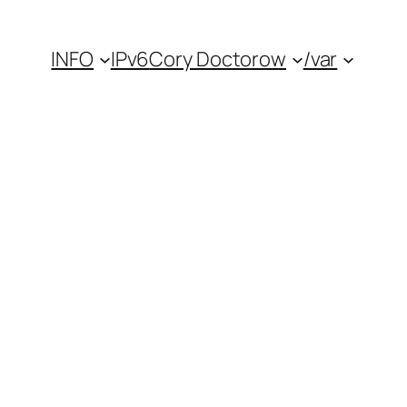
INFO
IPv6
Cory Doctorow
/var