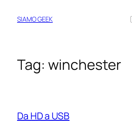
Vai
al
SIAMO GEEK
contenuto
Tag:
winchester
Da HD a USB