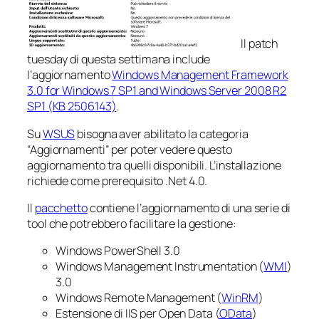
Il
patch
tuesday
di questa settimana include
l’aggiornamento
Windows Management Framework
3.0 for Windows 7 SP1 and Windows Server 2008 R2
SP1
(KB 2506143)
.
Su
WSUS
bisogna aver abilitato la categoria
“Aggiornamenti” per poter vedere questo
aggiornamento tra quelli disponibili. L’installazione
richiede come prerequisito .Net 4.0.
Il
pacchetto
contiene l’aggiornamento di una serie di
tool che potrebbero facilitare la gestione:
Windows PowerShell 3.0
Windows Management Instrumentation (
WMI
)
3.0
Windows Remote Management (
WinRM
)
Estensione di IIS per Open Data (
OData
)