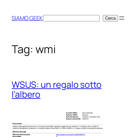
Vai
al
SIAMO GEEK
Cerca
Cerca
contenuto
Tag:
wmi
WSUS: un regalo sotto
l’albero