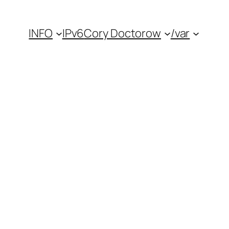
INFO
IPv6
Cory Doctorow
/var