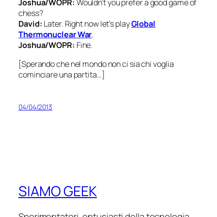
Joshua/WOPR:
Wouldn’t you prefer a good game of
chess?
David:
Later. Right now let’s play
Global
Thermonuclear War
.
Joshua/WOPR:
Fine.
[Sperando che nel mondo non ci sia chi voglia
cominciare una partita…]
04/04/2013
SIAMO GEEK
Sperimentatori, entusiasti della tecnologia