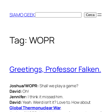
Vai
al
SIAMO GEEK
Cerca
Cerca
contenuto
Tag:
WOPR
Greetings, Professor Falken.
Joshua/WOPR:
Shall we play a game?
David:
Oh!
Jennifer:
I think it missed him.
David:
Yeah. Weird isn’t it? Love to. How about
Global Thermonuclear War
.