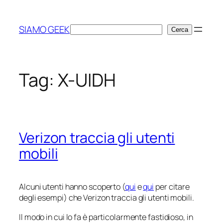
Vai
al
SIAMO GEEK
Cerca
Cerca
contenuto
Tag:
X-UIDH
Verizon traccia gli utenti
mobili
Alcuni utenti hanno scoperto (
qui
e
qui
per citare
degli esempi) che Verizon traccia gli utenti mobili.
Il modo in cui lo fa è particolarmente fastidioso, in