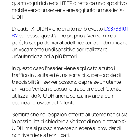
quanto ogni richiesta HTTP diretta da un dispositivo
mobile verso un server viene aggiunto un header X-
UIDH.
L’header X-UIDH viene citato nel brevetto
US8763101
B2
concesso quest’anno proprio a Verizon in cui,
però, lo scopo dichiarato dell’header è di identificare
univocamente un dispositivo per realizzare
un’autenticazioni a più fattori.
In questo caso l’header viene applicato a tutto il
traffico in uscita ed è una sorta di super-cookie di
tracciabilità: i server possono capire se un utente
arriva da Verizon e possono tracciare quell’utente
utilizzando X-UIDH anche senza inviare alcun
cookie al browser dell’utente.
Sembra che nelle opzioni offerte all’utente non ci sia
la possibilità di chiedere a Verizon di non iniettare X-
UIDH, ma si può solamente chiedere al provider di
non rivendere a terzi i dati.