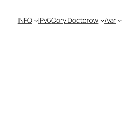
INFO
IPv6
Cory Doctorow
/var