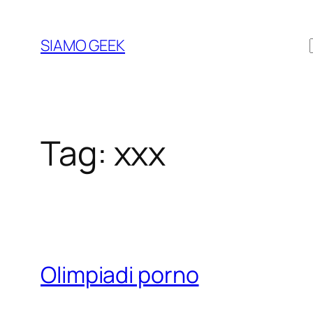
Vai
al
SIAMO GEEK
contenuto
Tag:
xxx
Olimpiadi porno