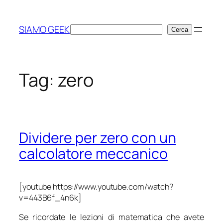
Vai
al
SIAMO GEEK
Cerca
Cerca
contenuto
Tag:
zero
Dividere per zero con un
calcolatore meccanico
[youtube https://www.youtube.com/watch?
v=443B6f_4n6k]
Se ricordate le lezioni di matematica che avete