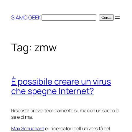
Vai
al
SIAMO GEEK
Cerca
Cerca
contenuto
Tag:
zmw
È possibile creare un virus
che spegne Internet?
Risposta breve: teoricamente sì, ma con un sacco di
se
e di
ma
.
Max Schuchard
e i ricercatori dell’università del