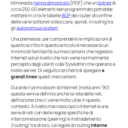
Minnesota
hanno dimostrato
[PDF] che un
botnet
di
circa 250.00 elementi ben programmato potrebbe
mettere in crisi le tabelle
BGP
dei router di confine
delle varie sottoreti e bloccare, quindi, il routnig tra
gli
autonomous system
.
Una premessa: per comprendere le implicazioni di
quanto scritto in questo articolo è necessaria un
minimo di familiarità sui meccanismi che regolano
Internet ad un livello che non viene normalmente
percepito dagli utenti o dai SysAdmin che operano a
livello server. Di seguito cercherò di spiegare
a
grandi linee
questi meccanismi.
Durante il primo boom di Internet (metà anni ’90)
questa veniva definita anche
la rete delle reti
,
definizione che ci viene molto utile in questo
contesto. A livello macrosocopico Internet è una
serie di reti con delle regole specifiche di
interconnessione (
peering
) e instradamento
(
routing
) tra di loro. Le regole di routing
interne