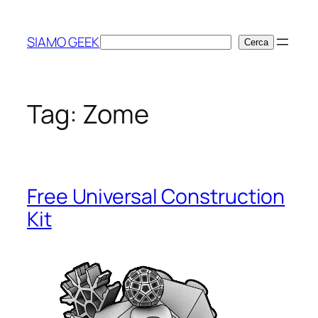
Vai
al
SIAMO GEEK
Cerca
Cerca
contenuto
Tag:
Zome
Free Universal Construction
Kit