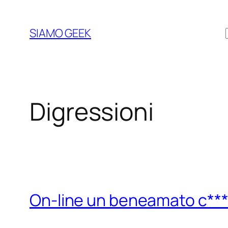
Vai
al
SIAMO GEEK
contenuto
Digressioni
On-line un beneamato c**