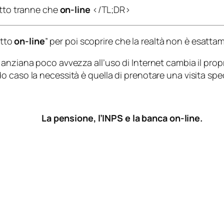
utto tranne che
on-line
</TL;DR>
utto
on-line
” per poi scoprire che la realtà non è esatta
anziana poco avvezza all’uso di Internet cambia il propr
 caso la necessità è quella di prenotare una visita speci
La pensione, l’INPS e la banca on-line.