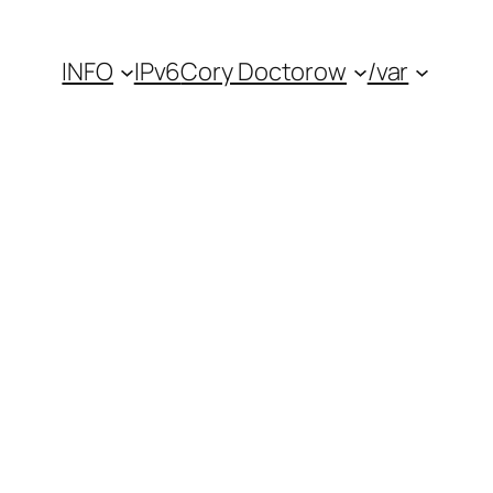
INFO
IPv6
Cory Doctorow
/var