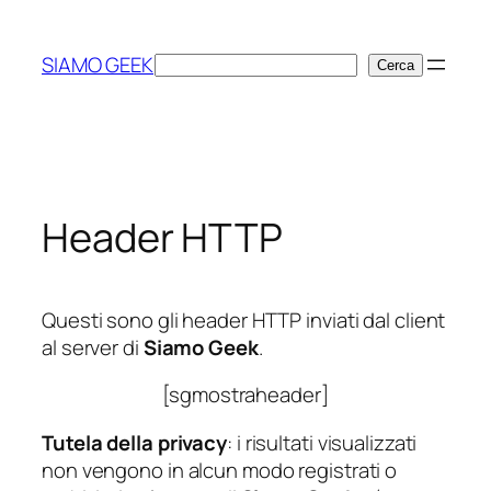
Vai
al
SIAMO GEEK
Cerca
Cerca
contenuto
Header HTTP
Questi sono gli header HTTP inviati dal client
al server di
Siamo Geek
.
[sgmostraheader]
Tutela della privacy
: i risultati visualizzati
non vengono in alcun modo registrati o