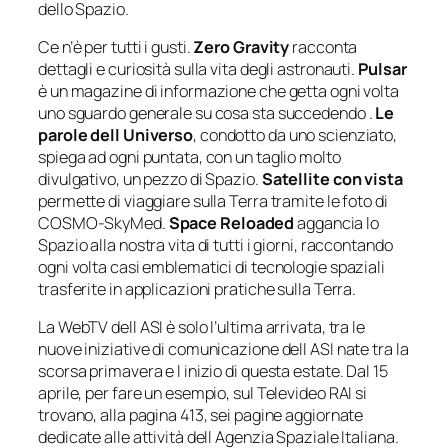
dello Spazio.
Ce n’è per tutti i gusti.
Zero Gravity
racconta
dettagli e curiosità sulla vita degli astronauti.
Pulsar
è un magazine di informazione che getta ogni volta
uno sguardo generale su cosa sta succedendo .
Le
parole dell Universo
, condotto da uno scienziato,
spiega ad ogni puntata, con un taglio molto
divulgativo, un pezzo di Spazio.
Satellite con vista
permette di viaggiare sulla Terra tramite le foto di
COSMO-SkyMed.
Space Reloaded
aggancia lo
Spazio alla nostra vita di tutti i giorni, raccontando
ogni volta casi emblematici di tecnologie spaziali
trasferite in applicazioni pratiche sulla Terra.
La WebTV dell ASI è solo l’ultima arrivata, tra le
nuove iniziative di comunicazione dell ASI nate tra la
scorsa primavera e l inizio di questa estate. Dal 15
aprile, per fare un esempio, sul Televideo RAI si
trovano, alla pagina 413, sei pagine aggiornate
dedicate alle attività dell Agenzia Spaziale Italiana.