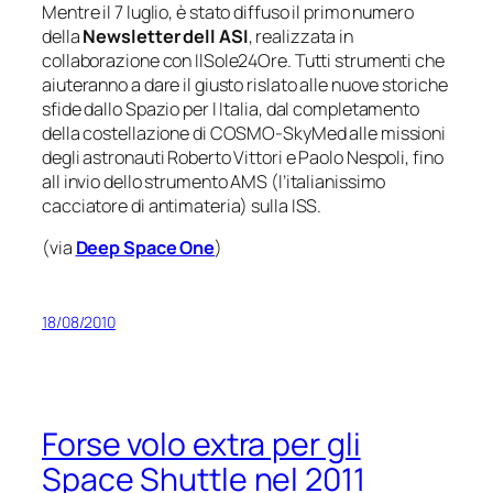
Mentre il 7 luglio, è stato diffuso il primo numero
della
Newsletter dell ASI
, realizzata in
collaborazione con IlSole24Ore. Tutti strumenti che
aiuteranno a dare il giusto rislato alle nuove storiche
sfide dallo Spazio per l Italia, dal completamento
della costellazione di COSMO-SkyMed alle missioni
degli astronauti Roberto Vittori e Paolo Nespoli, fino
all invio dello strumento AMS (l’italianissimo
cacciatore di antimateria) sulla ISS.
(via
Deep Space One
)
18/08/2010
Forse volo extra per gli
Space Shuttle nel 2011