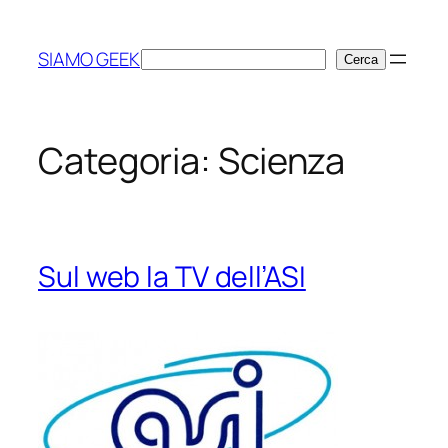
Vai
al
SIAMO GEEK
Cerca
Cerca
contenuto
Categoria:
Scienza
Sul web la TV dell’ASI