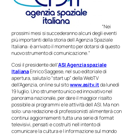
“
Nei
prossimi mesi si succederanno alcuni degli eventi
più importanti della storia dell Agenzia Spaziale
Italiana: è arrivato il momento per dotarsi di questo
nuovo strumento di comunicazione.
”
Così il presidente dell’
ASI Agenzia spaziale
Italiana
Enrico Saggese, nel suo editoriale di
apertura, saluta lo “start up” della WebTV
dell’Agenzia, on line sul sito
www.asitv.it
da lunedì
19 luglio. Uno strumento unico ed innovativo nel
panorama nazionale, per dare il maggior risalto
possibile ai programmi e le attività dell ASI. Ma non
solo: una redazione di professionisti alimenterà con
continui aggiornamenti tutta una serie di format
televisivi, pensati e costruiti nell intento di
comunicare la cultura e l informazione sul mondo