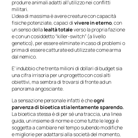
produrre animali adatti all’utilizzo nei conflitti
militari.
L’idea di massima è avere creature con capacità
fisiche potenziate, capaci di
vivere in eterno
, con
un senso della
lealtà totale
verso la propria fazione
e con un cosiddetto “killer-switch” (a livello
genetico), per essere eliminate in caso di problemi o
prima di essere catturate ed utilizzate come arma
dal nemico.
E’ indubbio che trenta milioni di dollari di budget sia
una cifra irrisoria per un progetto con così alti
obiettivi, ma sembra di trovarsi di fronte ad un
panorama angosciante.
La sensazione personale infatti è che
ogni
parvenza di bioetica stia lentamente sparendo.
La bioetica stessa è di per sé una traccia, una linea
guida, un insieme di norme e come tutte le leggi è
soggetta a cambiare nel tempo subendo modifiche
e migliorie per adattarsi alla società del momento,