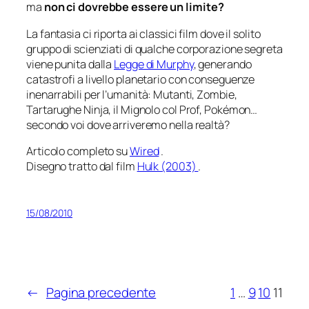
ma
non ci dovrebbe essere un limite?
La fantasia ci riporta ai classici film dove il solito
gruppo di scienziati di qualche corporazione segreta
viene punita dalla
Legge di Murphy
, generando
catastrofi a livello planetario con conseguenze
inenarrabili per l’umanità: Mutanti, Zombie,
Tartarughe Ninja, il Mignolo col Prof, Pokémon…
secondo voi dove arriveremo nella realtà?
Articolo completo su
Wired
.
Disegno tratto dal film
Hulk (2003)
.
http://it.wikipedia.org/wiki/Defense_Advanced_Resear
15/08/2010
←
Pagina precedente
1
…
9
10
11