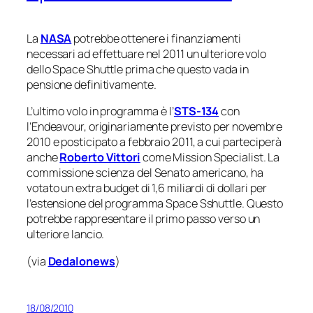
La
NASA
potrebbe ottenere i finanziamenti
necessari ad effettuare nel 2011 un ulteriore volo
dello Space Shuttle prima che questo vada in
pensione definitivamente.
L’ultimo volo in programma è l’
STS-134
con
l’Endeavour, originariamente previsto per novembre
2010 e posticipato a febbraio 2011, a cui parteciperà
anche
Roberto Vittori
come Mission Specialist. La
commissione scienza del Senato americano, ha
votato un extra budget di 1,6 miliardi di dollari per
l’estensione del programma Space Sshuttle. Questo
potrebbe rappresentare il primo passo verso un
ulteriore lancio.
(via
Dedalonews
)
18/08/2010