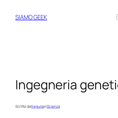
Vai
al
SIAMO GEEK
contenuto
Ingegneria genet
Scritto da
treguna
in
Scienza