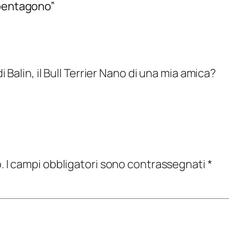
 pentagono”
Balin, il Bull Terrier Nano di una mia amica?
.
I campi obbligatori sono contrassegnati
*