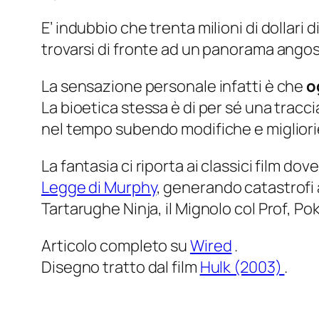
E’ indubbio che trenta milioni di dollari 
trovarsi di fronte ad un panorama ango
La sensazione personale infatti è che
o
La bioetica stessa è di per sé una tracc
nel tempo subendo modifiche e migliori
La fantasia ci riporta ai classici film do
Legge di Murphy
, generando catastrofi 
Tartarughe Ninja, il Mignolo col Prof, 
Articolo completo su
Wired
.
Disegno tratto dal film
Hulk (2003)
.
http://it.wikipedia.org/wiki/Defens