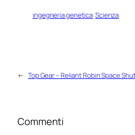
ingegneria genetica
Scienza
←
Top Gear – Reliant Robin Space Shut
Commenti