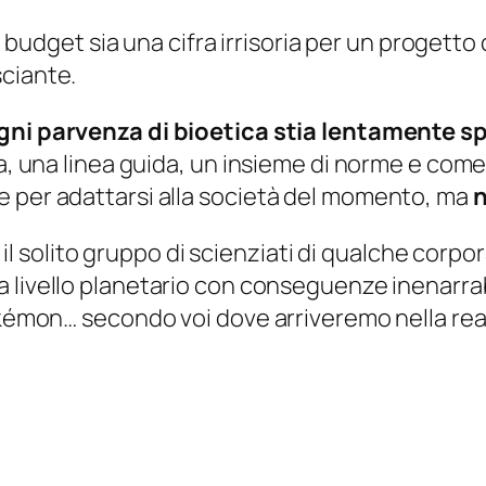
di budget sia una cifra irrisoria per un progetto
sciante.
gni parvenza di bioetica stia lentamente s
ia, una linea guida, un insieme di norme e come
e per adattarsi alla società del momento, ma
n
ve il solito gruppo di scienziati di qualche cor
a livello planetario con conseguenze inenarrab
Pokémon… secondo voi dove arriveremo nella rea
e_Advanced_Research_Projects_Agency