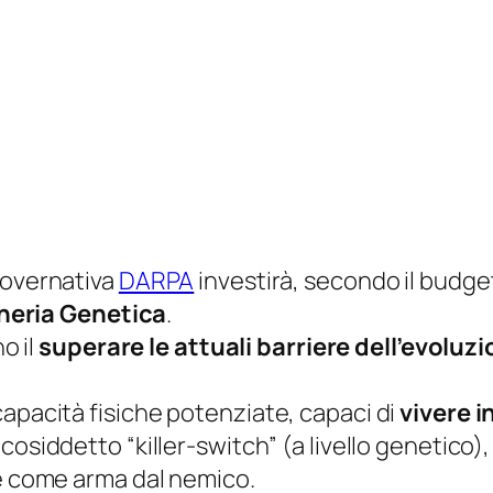
governativa
DARPA
investirà, secondo il budget 
neria Genetica
.
o il
superare le attuali barriere dell’evoluz
capacità fisiche potenziate, capaci di
vivere i
cosiddetto “killer-switch” (a livello genetico)
te come arma dal nemico.