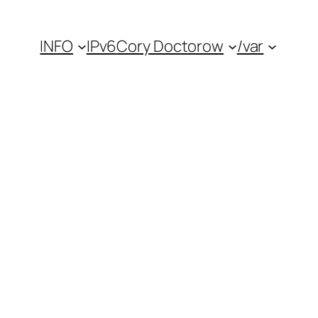
INFO
IPv6
Cory Doctorow
/var