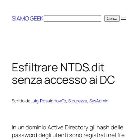
Vai
al
SIAMO GEEK
Cerca
Cerca
contenuto
Esfiltrare NTDS.dit
senza accesso ai DC
Scritto da
Luigi Rosa
in
HowTo
, 
Sicurezza
, 
SysAdmin
In un dominio Active Directory gli hash delle
password degli utenti sono registrati nel file