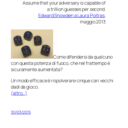
Assume that your adversary is capable of
a trillion guesses per second.
Edward Snowden a Laura Poitras
,
maggio 2013
Come difendersi da qualcuno
con questa potenza di fuoco, che nel frattempo è
sicuramente aumentata?
Un modo efficace è rispolverare cinque cari vecchi
dadi da gioco.
(altro…)
30/03/2015