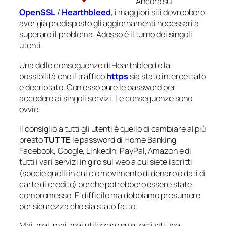
Ancora su
OpenSSL
/
Hearthbleed
, i maggiori siti dovrebbero
aver già predisposto gli aggiornamenti necessari a
superare il problema. Adesso è il turno dei singoli
utenti.
Una delle conseguenze di Hearthbleed è la
possibilità che il traffico
https
sia stato intercettato
e decriptato. Con esso pure le password per
accedere ai singoli servizi. Le conseguenze sono
ovvie.
Il consiglio a tutti gli utenti è quello di cambiare al più
presto
TUTTE
le password di Home Banking,
Facebook, Google, LinkedIn, PayPal, Amazon e di
tutti i vari servizi in giro sul web a cui siete iscritti
(specie quelli in cui c’è movimento di denaro o dati di
carte di credito) perché potrebbero essere state
compromesse. E’ difficile ma dobbiamo presumere
per sicurezza che sia stato fatto.
Mai, mai, mai, mai utilizzare su questi siti una