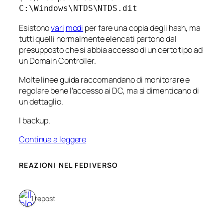
C:\Windows\NTDS\NTDS.dit
Esistono
vari
modi
per fare una copia degli hash, ma
tutti quelli normalmente elencati partono dal
presupposto che si abbia accesso di un certo tipo ad
un Domain Controller.
Molte linee guida raccomandano di monitorare e
regolare bene l’accesso ai DC, ma si dimenticano di
un dettaglio.
I backup.
Continua a leggere
REAZIONI NEL FEDIVERSO
1 repost