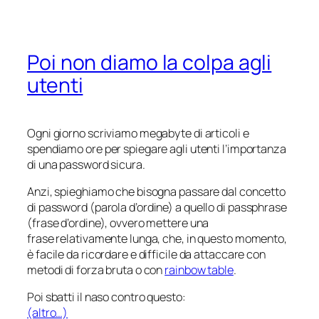
Poi non diamo la colpa agli
utenti
Ogni giorno scriviamo megabyte di articoli e
spendiamo ore per spiegare agli utenti l’importanza
di una password sicura.
Anzi, spieghiamo che bisogna passare dal concetto
di
password
(parola d’ordine) a quello di
passphrase
(frase d’ordine), ovvero mettere una
frase relativamente lunga, che, in questo momento,
è facile da ricordare e difficile da attaccare con
metodi di forza bruta o con
rainbow table
.
Poi sbatti il naso contro questo:
(altro…)