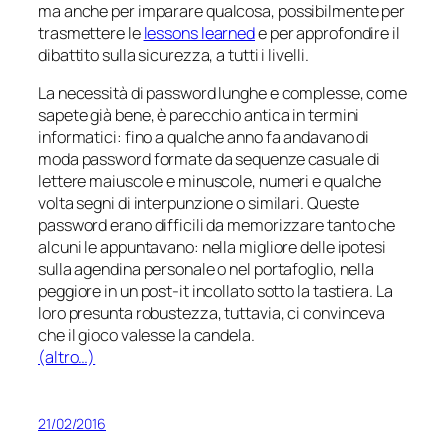
ma anche per
imparare qualcosa
, possibilmente per
trasmettere le
lessons learned
e per approfondire il
dibattito sulla sicurezza, a tutti i livelli.
La necessità di password lunghe e complesse, come
sapete già bene, è parecchio antica in termini
informatici: fino a qualche anno fa andavano di
moda password formate da sequenze casuale di
lettere maiuscole e minuscole, numeri e qualche
volta segni di interpunzione o similari. Queste
password erano difficili da memorizzare tanto che
alcuni le appuntavano: nella migliore delle ipotesi
sulla agendina personale o nel portafoglio, nella
peggiore in un post-it incollato sotto la tastiera. La
loro presunta robustezza, tuttavia, ci convinceva
che il gioco valesse la candela.
(altro…)
21/02/2016