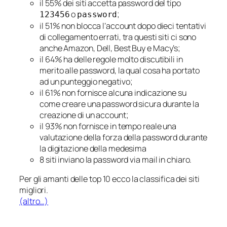
il 55% dei siti accetta password del tipo
o
;
123456
password
il 51% non blocca l’account dopo dieci tentativi
di collegamento errati, tra questi siti ci sono
anche Amazon, Dell, Best Buy e Macy’s;
il 64% ha delle regole molto discutibili in
merito alle password, la qual cosa ha portato
ad un punteggio negativo;
il 61% non fornisce alcuna indicazione su
come creare una password sicura durante la
creazione di un account;
il 93% non fornisce in tempo reale una
valutazione della forza della password durante
la digitazione della medesima
8 siti inviano la password via mail in chiaro.
Per gli amanti delle
top 10
ecco la classifica dei siti
migliori.
(altro…)