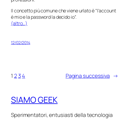
Il concetto più comune che viene urlato è “l’account
è mio e la password la decido io”.
(altro…)
12/02/2014
1
2
3
4
Pagina successiva
→
SIAMO GEEK
Sperimentatori, entusiasti della tecnologia