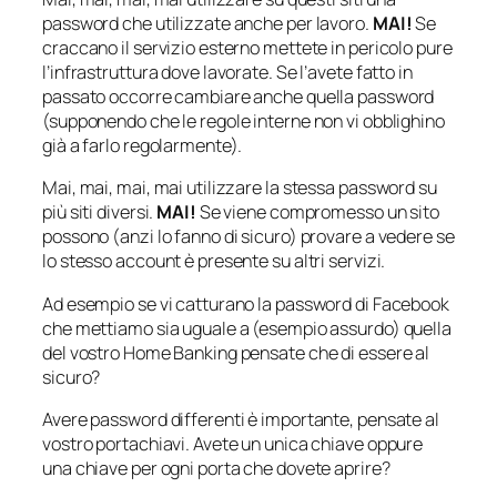
password che utilizzate anche per lavoro.
MAI!
Se
craccano il servizio esterno mettete in pericolo pure
l’infrastruttura dove lavorate. Se l’avete fatto in
passato occorre cambiare anche quella password
(supponendo che le regole interne non vi obblighino
già a farlo regolarmente).
Mai, mai, mai, mai utilizzare la stessa password su
più siti diversi.
MAI!
Se viene compromesso un sito
possono (anzi lo fanno di sicuro) provare a vedere se
lo stesso account è presente su altri servizi.
Ad esempio se vi catturano la password di Facebook
che mettiamo sia uguale a (esempio assurdo) quella
del vostro Home Banking pensate che di essere al
sicuro?
Avere password differenti è importante, pensate al
vostro portachiavi. Avete un unica chiave oppure
una chiave per ogni porta che dovete aprire?