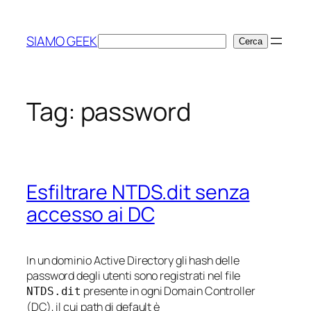
Vai
al
SIAMO GEEK
Cerca
Cerca
contenuto
Tag:
password
Esfiltrare NTDS.dit senza
accesso ai DC
In un dominio Active Directory gli hash delle
password degli utenti sono registrati nel file
presente in ogni Domain Controller
NTDS.dit
(DC), il cui path di default è