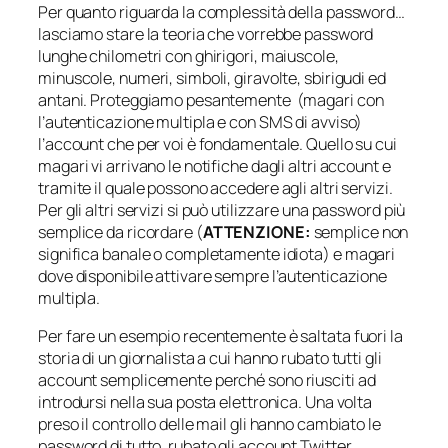
Per quanto riguarda la complessità della password…
lasciamo stare la teoria che vorrebbe password
lunghe chilometri con ghirigori, maiuscole,
minuscole, numeri, simboli, giravolte, sbirigudi ed
antani. Proteggiamo pesantemente (magari con
l’autenticazione multipla e con SMS di avviso)
l’account che per voi è fondamentale. Quello su cui
magari vi arrivano le notifiche dagli altri account e
tramite il quale possono accedere agli altri servizi.
Per gli altri servizi si può utilizzare una password più
semplice da ricordare (
ATTENZIONE:
semplice non
significa banale o completamente idiota
) e magari
dove disponibile attivare sempre l’autenticazione
multipla.
Per fare un esempio recentemente è saltata fuori la
storia di un giornalista a cui hanno rubato tutti gli
account semplicemente perché sono riusciti ad
introdursi nella sua posta elettronica. Una volta
preso il controllo delle mail gli hanno cambiato le
password di tutto, rubato gli account Twitter,