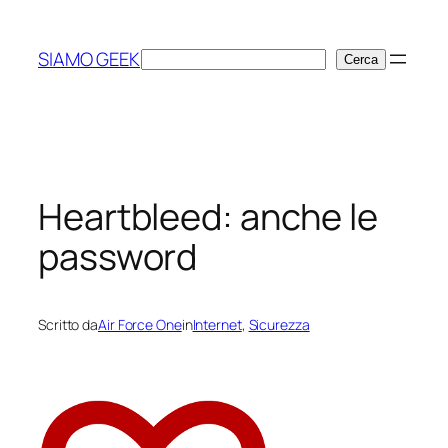
Vai
al
SIAMO GEEK
Cerca
Cerca
contenuto
Heartbleed: anche le
password
Scritto da
Air Force One
in
Internet
, 
Sicurezza