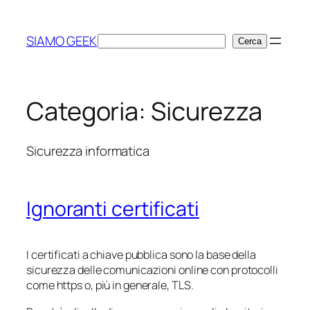
Vai
al
SIAMO GEEK
Cerca
Cerca
contenuto
Categoria:
Sicurezza
Sicurezza informatica
Ignoranti certificati
I certificati a chiave pubblica sono la base della
sicurezza delle comunicazioni online con protocolli
come https o, più in generale, TLS.