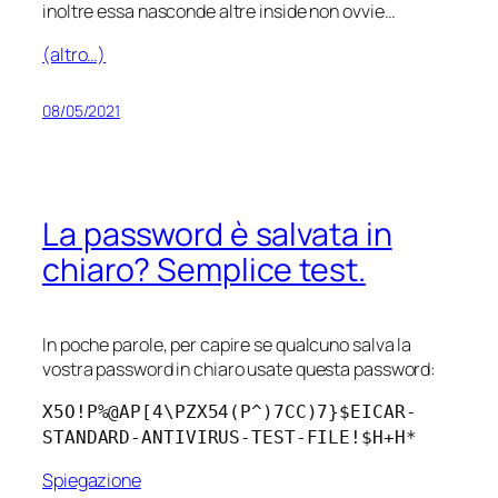
inoltre essa nasconde altre inside non ovvie…
(altro…)
08/05/2021
La password è salvata in
chiaro? Semplice test.
In poche parole, per capire se qualcuno salva la
vostra password in chiaro usate questa password:
X5O!P%@AP[4\PZX54(P^)7CC)7}$EICAR-
STANDARD-ANTIVIRUS-TEST-FILE!$H+H*
Spiegazione