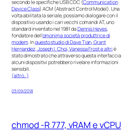
secondo le specifiche USB CDC (
Communication
Device Class
) ACM (Abstract Control Model). Una
volta abilitata la seriale, possiamo dialogare con il
dispositivo usando i cari vecchi comandi AT, uno
standard inventato nel 1981 da
Dennis Heyes
,
fondatore dell’
omonima società produttrice di
modem
. In
questo studio di Dave Tian, Grant
Hernandez, Joseph I. Choi, Vanessa Frost e altri
è
stato dimostrato che attraverso questa interfaccia
alcuni dispositivi potrebbero rivelare informazioni
sensibili.
(altro…)
03/09/2018
chmod -R 777, vRAM e vCPU