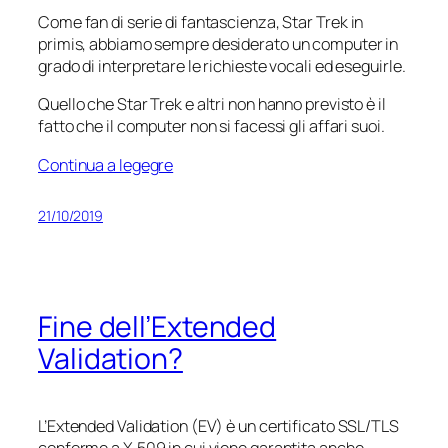
Come fan di serie di fantascienza, Star Trek
in
primis
, abbiamo sempre desiderato un computer in
grado di interpretare le richieste vocali ed eseguirle.
Quello che Star Trek e altri non hanno previsto è il
fatto che il computer non si facessi gli affari suoi.
Continua a legegre
21/10/2019
Fine dell’Extended
Validation?
L’Extended Validation (EV) è un certificato SSL/TLS
conforme a X.509 in cui viene garantita anche