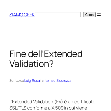
Vai
al
SIAMO GEEK
Cerca
Cerca
contenuto
Fine dell’Extended
Validation?
Scritto da
Luigi Rosa
in
Internet
, 
Sicurezza
L’Extended Validation (EV) è un certificato
SSL/TLS conforme a X.509 in cui viene