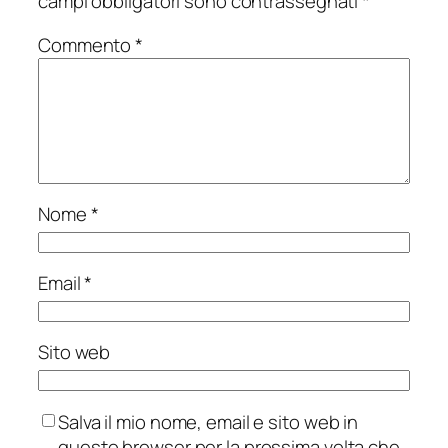
campi obbligatori sono contrassegnati
*
Commento
*
Nome
*
Email
*
Sito web
Salva il mio nome, email e sito web in
questo browser per la prossima volta che